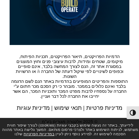
הדמיות הפרויקטים, תיאור הפרויקטים, תכניות הפיתוח,
מיקומים, שטחים ומידות, לרבות עיצובי פנים וחוץ המוצגים
במסגרת אתר זה, הנם לצורך המחשה בלבד, אינם סופיים
וכפופים לשינויים לפי שיקול דעתה של החברה ו/ או הרשויות
השונות.
התוספות והפריטים המופיעים בהדמיות באתר הנם לשם הדגמה
בלבד ואינם כלולים בממכר. מובהר כי רק הסכם מכר חתום ע"י
החברה על נספחיו לרבות מפרט המכר ותוכניות המכר, הם אשר
יחייבו את החברה לכל דבר ועניין.
מדיניות פרטיות
|
תנאי שימוש
|
מדיניות עוגיות
פעל/כבה ניגודיות גבוהה
© 2025 אלקטרה מגורים בע"מ
לידיעתך, באתר זה נעשה שימוש בקבצי עוגיות (cookies) לצורך שיפור חווית
משתמש, לניתוח השימוש באתר ולצרכי פרסום מותאם. המשך גלישה באתר מהווה
הסכמה לשימוש זה. למידע נוסף ניתן לעיין
במדיניות הפרטיות
שלנו