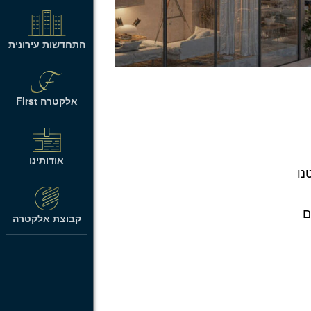
התחדשות עירונית
אלקטרה First
אודותינו
נו
ם
קבוצת אלקטרה